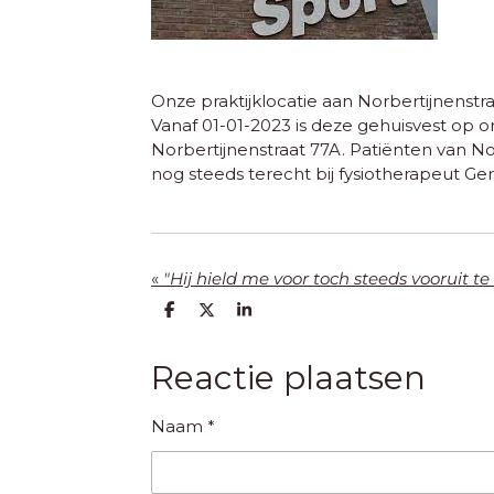
Onze praktijklocatie aan Norbertijnenstra
Vanaf 01-01-2023 is deze gehuisvest op 
Norbertijnenstraat 77A. Patiënten van N
nog steeds terecht bij fysiotherapeut G
«
"Hij hield me voor toch steeds vooruit te
D
D
S
e
e
h
l
e
a
e
l
r
Reactie plaatsen
n
e
Naam *