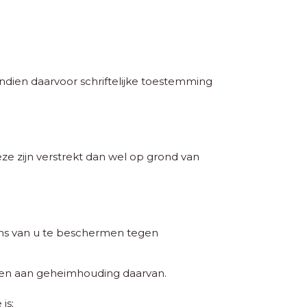
ndien daarvoor schriftelijke toestemming
e zijn verstrekt dan wel op grond van
ns van u te beschermen tegen
en aan geheimhouding daarvan.
is;