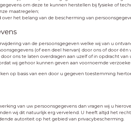
gevens om deze te kunnen herstellen bij fysieke of techn
onze maatregelen;
 over het belang van de bescherming van persoonsgegev
evens
f verwijdering van de persoonsgegeven welke wij van u ont
onsgegevens (of een deel hiervan) door ons of door één v
oor ons te laten overdragen aan uzelf of in opdracht van u 
oordat wij gehoor kunnen geven aan voornoemde verzoeke
n op basis van een door u gegeven toestemming hiertoe, d
erking van uw persoonsgegevens dan vragen wij u hierove
en wij dit natuurlijk erg vervelend. U heeft altijd het recht 
dende autoriteit op het gebied van privacybescherming.