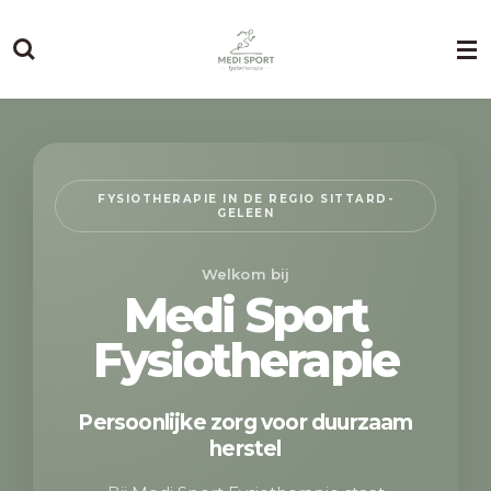
Ga
direct
naar
de
hoofdinhoud
FYSIOTHERAPIE IN DE REGIO SITTARD-
GELEEN
Welkom bij
Medi Sport
Fysiotherapie
Persoonlijke zorg voor duurzaam
herstel