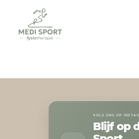
Ga
direct
naar
de
hoofdinhoud
VOLG ONS OP INSTA
Blijf op
Sport