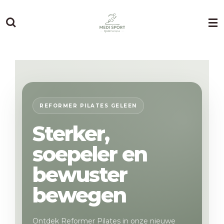
Ga
direct
naar
de
hoofdinhoud
REFORMER PILATES GELEEN
Sterker,
soepeler en
bewuster
bewegen
Ontdek Reformer Pilates in onze nieuwe