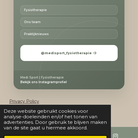
Fysiotherapie
Ons team
Praktijknieuws
@medisport_fysiotherapie
Medi Sport | Fysiotherapie
Bekijk ons Instagramprofiel
Privacy Policy
© 2025 Medi Sport
Deze website gebruikt cookies voor
Powered by
JouwWeb
analyse-doeleinden en/of het tonen van
advertenties. Door gebruik te blijven maken
van de site gaat u hiermee akkoord.