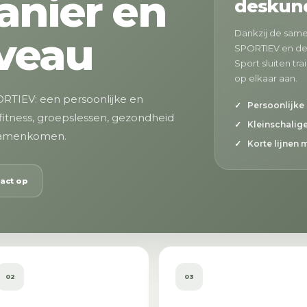
anier en
deskund
Dankzij de same
veau
SPORTIEV en de
Sport sluiten tr
op elkaar aan.
PORTIEV: een persoonlijke en
Persoonlijke
fitness, groepslessen, gezondheid
Kleinschalige
 samenkomen.
Korte lijnen 
act op
02
03