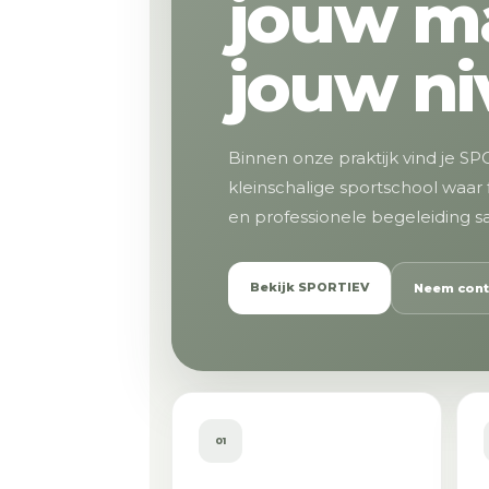
jouw m
jouw ni
Binnen onze praktijk vind je S
kleinschalige sportschool waar 
en professionele begeleiding
Bekijk SPORTIEV
Neem cont
01