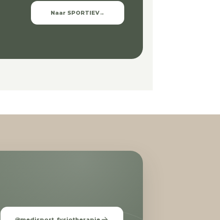
Naar SPORTIEV
→
@medisport_fysiotherapie