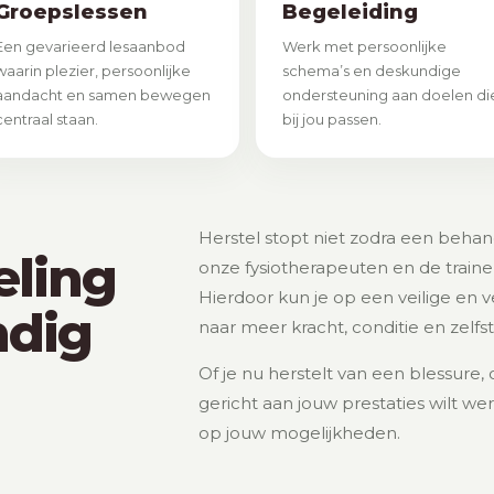
Groepslessen
Begeleiding
Een gevarieerd lesaanbod
Werk met persoonlijke
waarin plezier, persoonlijke
schema’s en deskundige
aandacht en samen bewegen
ondersteuning aan doelen di
centraal staan.
bij jou passen.
Herstel stopt niet zodra een beha
ling
onze fysiotherapeuten en de trai
Hierdoor kun je op een veilige en
ndig
naar meer kracht, conditie en zelfs
Of je nu herstelt van een blessure
gericht aan jouw prestaties wilt w
op jouw mogelijkheden.