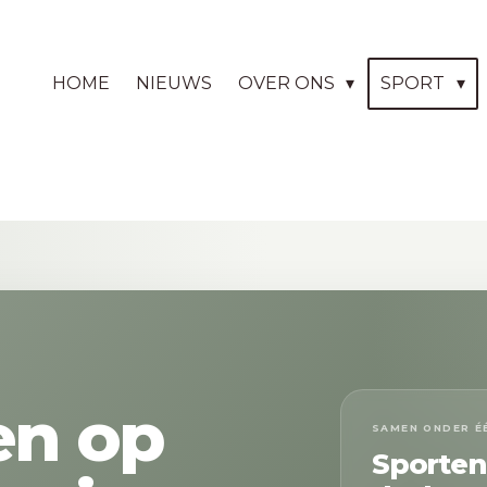
HOME
NIEUWS
OVER ONS
SPORT
n op
SAMEN ONDER É
Sporte