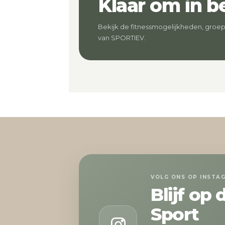
Klaar om in 
Bekijk de fitnessmogelijkheden, groe
van SPORTIEV.
VOLG ONS OP INSTA
Blijf op
Sport