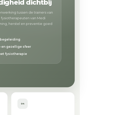
igheid dichtbij
nwerking tussen de trainers van
 fysiotherapeuten van Medi
aining, herstel en preventie goed
 begeleiding
 en gezellige sfeer
met fysiotherapie
04