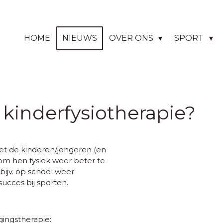
HOME
NIEUWS
OVER ONS
SPORT
 kinderfysiotherapie?
et de kinderen/jongeren (en
om hen fysiek weer beter te
bijv. op school weer
ucces bij sporten.
ingstherapie: