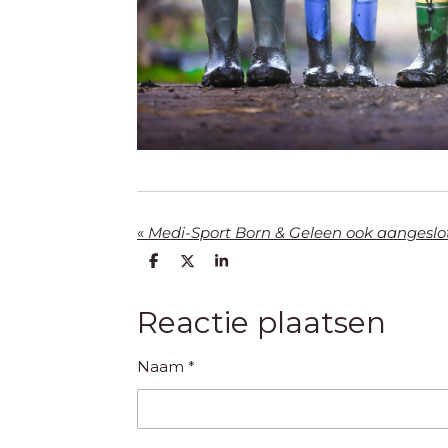
«
Medi-Sport Born & Geleen ook aangeslo
D
D
S
e
e
h
l
e
a
e
l
r
Reactie plaatsen
n
e
Naam *