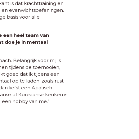
ant is dat krachttraining en
- en evenwichtsoefeningen.
ge basis voor alle
je een heel team van
 doe je in mentaal
ach. Belangrijk voor mij is
en tijdens de toernooien,
erkt goed dat ik tijdens een
al op te laden, zoals rust
an liefst een Aziatisch
panse of Koreaanse keuken is
en een hobby van me.”