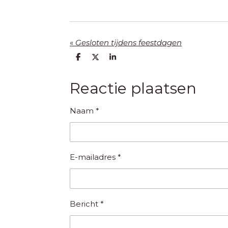
«
Gesloten tijdens feestdagen
D
D
S
e
e
h
l
e
a
e
l
r
Reactie plaatsen
n
e
Naam *
E-mailadres *
Bericht *