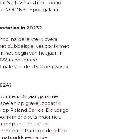
l Niels Vink is hij beloond
de NOC*NSF Sportgala in
estaties in 2023?
nooi na bereikte ik overal
 het dubbelspel verloor ik met
 het begin van het jaar, in
022, in het grand
 finale van de US Open was ik
2024?
 winnen. Dit jaar ga ik me
 spelen op gravel, zodat ik
 op Roland Garros. De vorige
or ik in drie sets maar net.
k meetpunt, omdat de
ember) in Parijs op dezelfde
natuurlijk een ander