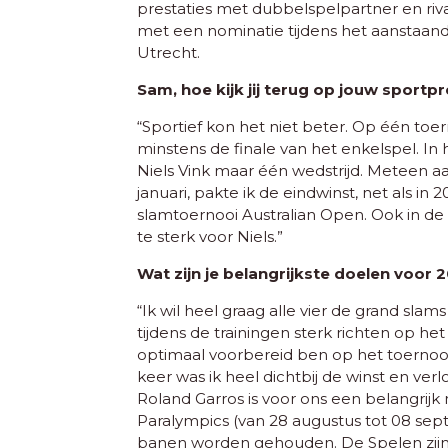
prestaties met dubbelspelpartner en rivaa
met een nominatie tijdens het aanstaan
Utrecht.
Sam, hoe kijk jij terug op jouw sportpr
“Sportief kon het niet beter. Op één toer
minstens de finale van het enkelspel. In
Niels Vink maar één wedstrijd. Meteen aan
januari, pakte ik de eindwinst, net als in 2
slamtoernooi Australian Open. Ook in de
te sterk voor Niels.”
Wat zijn je belangrijkste doelen voor 
“Ik wil heel graag alle vier de grand slams
tijdens de trainingen sterk richten op het
optimaal voorbereid ben op het toernooi
keer was ik heel dichtbij de winst en verlo
Roland Garros is voor ons een belangrij
Paralympics (van 28 augustus tot 08 sept
banen worden gehouden. De Spelen zijn 