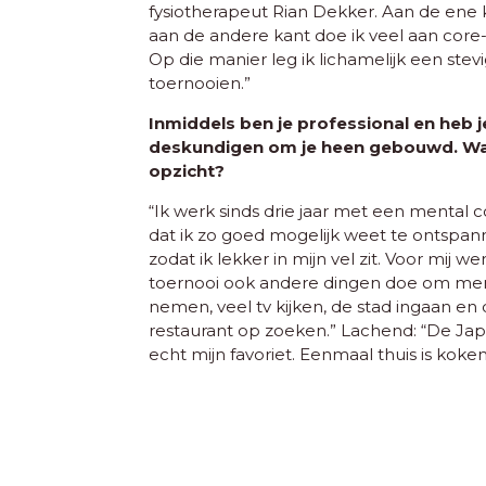
fysiotherapeut Rian Dekker. Aan de ene k
aan de andere kant doe ik veel aan core
Op die manier leg ik lichamelijk een stevi
toernooien.”
Inmiddels ben je professional en heb 
deskundigen om je heen gebouwd. Wat
opzicht?
“Ik werk sinds drie jaar met een mental co
dat ik zo goed mogelijk weet te ontspann
zodat ik lekker in mijn vel zit. Voor mij w
toernooi ook andere dingen doe om menta
nemen, veel tv kijken, de stad ingaan en d
restaurant op zoeken.” Lachend: “De Ja
echt mijn favoriet. Eenmaal thuis is kok