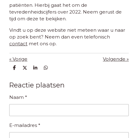
patiënten. Hierbij gaat het om de
tevredenheidscijfers over 2022. Neem gerust de
tijd om deze te bekijken.
Vindt u op deze website niet meteen waar u naar
op zoek bent? Neem dan even telefonisch
contact
met ons op.
«
Vorige
Volgende
»
D
D
S
D
e
e
h
e
l
e
a
l
e
l
r
e
Reactie plaatsen
n
e
n
Naam *
E-mailadres *