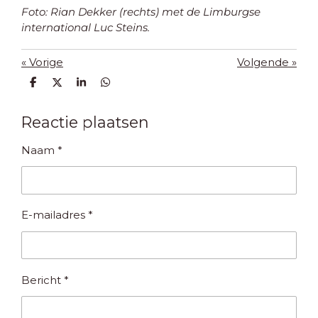
Foto: Rian Dekker (rechts) met de Limburgse
international Luc Steins.
«
Vorige
Volgende
»
D
D
S
D
e
e
h
e
l
e
a
l
e
l
r
e
Reactie plaatsen
n
e
n
Naam *
E-mailadres *
Bericht *