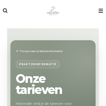
Ga
direct
naar
de
hoofdinhoud
Terug naar praktijkinformatie
PRAKTIJKINFORMATIE
Onze
tarieven
Hieronder vind je de tarieven voor